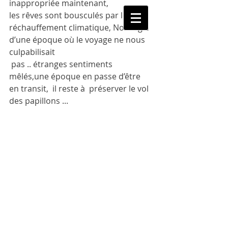
inappropriée maintenant, 
les rêves sont bousculés par le 
Catherine OLIVIER
réchauffement climatique, Nostalgie  
d’une époque où le voyage ne nous 
culpabilisait
 pas .. étranges sentiments  
mêlés,une époque en passe d’être 
en transit,  il reste à  préserver le vol  
des papillons ...  