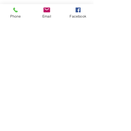
Phone
Email
Facebook
Posts Récents
Nuits sauvages ...ou
presque
Auparavant