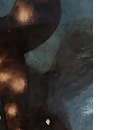
Entre chien et loup Catherine OLIVIER «Les
personnages du Parc *...sont assis, immobiles, en des
régions un peu décrochées de l’espace, comme
suspendues...Régions séparées, mais par quoi? Par
rien sans doute qu’une distance, leur distance ; un
vide imperceptible, mais que rien ne peut résorber, ni
meubler ...» Michel Foucault à propos du «Parc» de
Philippe Sollers « Entre chien et loup» se dit du
passage entre le jour et la nuit ,le sens littéral de
l’expression est inté