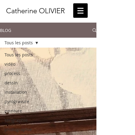
Catherine OLIVIER
BLOG
Tous les posts
Tous les posts
vidéo
process
dessin
installation
pyrogravure
peinture
serigraphie
photographie