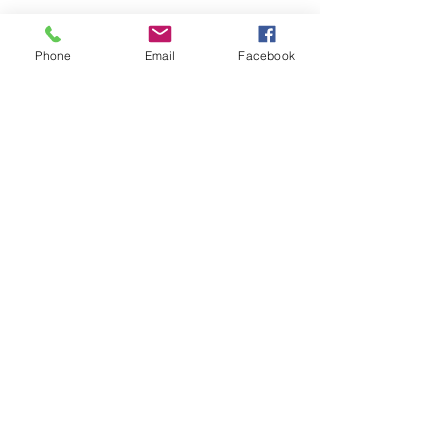
Phone
Email
Facebook
Posts Récents
Nuits sauvages ...ou
presque
Auparavant