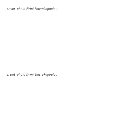
credit  photo Eirini Stavrakopoulou
credit  photo Eirini Stavrakopoulou