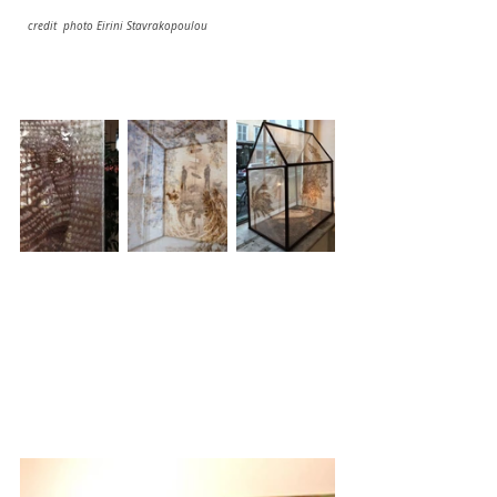
 credit  photo Eirini Stavrakopoulou