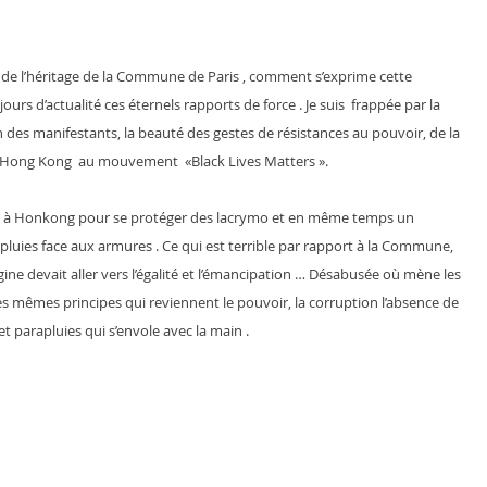
 de l’héritage de la Commune de Paris , comment s’exprime cette 
urs d’actualité ces éternels rapports de force . Je suis  frappée par la 
n des manifestants, la beauté des gestes de résistances au pouvoir, de la 
à Hong Kong  au mouvement  «Black Lives Matters ».
es à Honkong pour se protéger des lacrymo et en même temps un 
apluies face aux armures . Ce qui est terrible par rapport à la Commune, 
ine devait aller vers l’égalité et l’émancipation … Désabusée où mène les 
les mêmes principes qui reviennent le pouvoir, la corruption l’absence de 
et parapluies qui s’envole avec la main .