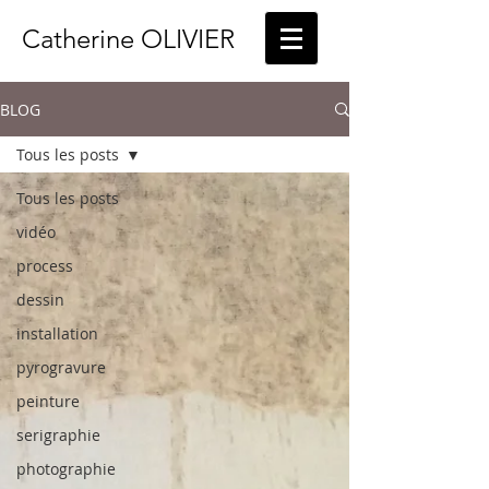
Catherine OLIVIER
BLOG
Tous les posts
Tous les posts
vidéo
process
dessin
installation
pyrogravure
peinture
serigraphie
photographie