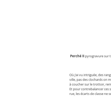
Perché II 
pyrogravure sur 
Où j'ai vu intriguée, des ran
ville, pas des clochards on m
à coucher sur le trottoir, re
Et pour contrebalancer ces se
rue, les écarts de classe ne 