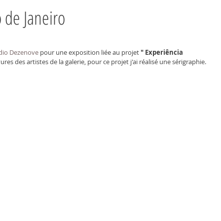
 de Janeiro
VIDEO
À PROPOS
CONTACT
dio Dezenove
 pour une exposition liée au projet 
" Experiência 
ures des artistes de la galerie, pour ce projet j'ai réalisé une sérigraphie.