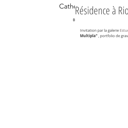
Catherine OLIVIER
Résidence à Rio
BLOG
TEXTES
GALERIES
Invitation par la galerie 
Estu
Multipla" 
, portfolio de grav